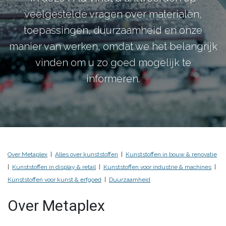
veelgestelde vragen over materialen,
toepassingen, duurzaamheid en onze
manier van werken, omdat we het belangrijk
vinden om u zo goed mogelijk te
informeren.
Over Metaplex
|
Alles over kunststoffen
|
Kunststoffen in bouw & renovatie
|
Kunststoffen in display & retail
|
Kunststoffen voor industrie & machines
|
Kunststoffen voor kunst & erfgoed
|
Duurzaamheid
Over Metaplex